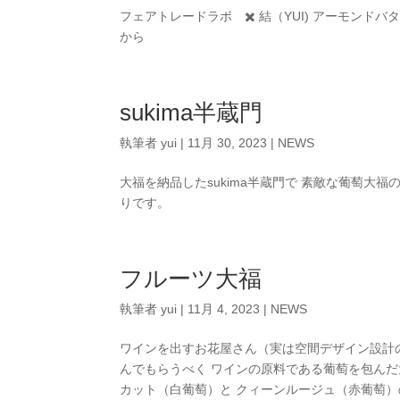
フェアトレードラボ ✖️ 結（YUI) アーモン
から
sukima半蔵門
執筆者
yui
|
11月 30, 2023
|
NEWS
大福を納品したsukima半蔵門で 素敵な葡萄大
りです。
フルーツ大福
執筆者
yui
|
11月 4, 2023
|
NEWS
ワインを出すお花屋さん（実は空間デザイン設計の
んでもらうべく ワインの原料である葡萄を包んだ
カット（白葡萄）と クィーンルージュ（赤葡萄）の