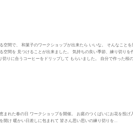
る空間で、 和菓子のワークショップが出来たら いいな。 そんなことを
る空間を 見つけることが出来ました。 気持ちの良い季節、練り切りを
」さんに 練り切りに合うコーヒーをドリップして もらいました。 自分で作った桜
恵まれた春の日 ワークショップを開催。 お庭のつくばいにお花を投げ
開け 暖かい日差しに包まれて 皆さん思い思いの練り切りを...